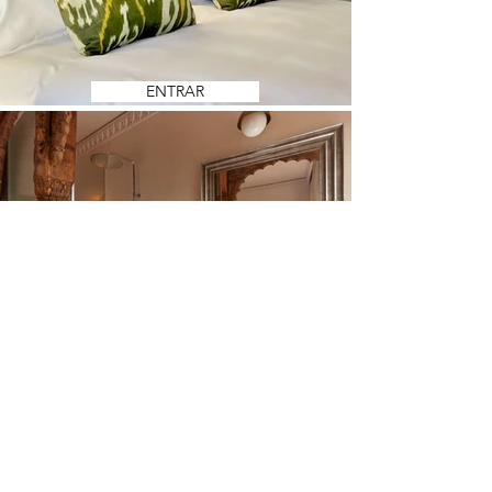
ENTRAR
MÁS FOTOS
+
La Casa JuanRanas