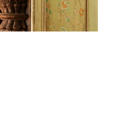
+
La Casa JuanRanas